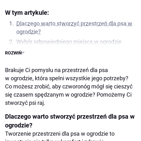
W tym artykule:
Dlaczego warto stworzyć przestrzeń dla psa w
ogrodzie?
Wybór odpowiedniego miejsca w ogrodzie
Elementy wyposażenia idealnego miejsca dla
ROZWIŃ
psa
Brakuje Ci pomysłu na przestrzeń dla psa
Jak urządzić kącik dla psa w ogrodzie? 3
w ogrodzie, która spełni wszystkie jego potrzeby?
ciekawe propozycje.
Co możesz zrobić, aby czworonóg mógł się cieszyć
Przytulna budka dla psa
się czasem spędzanym w ogrodzie? Pomożemy Ci
Strefa zabawy
stworzyć psi raj.
Cień i woda
Dlaczego warto stworzyć przestrzeń dla psa w
Strefy zabaw dla psa – pomysły i inspiracje
ogrodzie?
Jak zapewnić psu bezpieczeństwo w ogrodzie?
Tworzenie przestrzeni dla psa w ogrodzie to
Aby zapewnić psu bezpieczeństwo w ogrodzie,