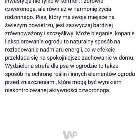
inwestycja nie tylko w komfort i zdrowie
warto pamiętać o takich kwestiach jak:
czworonoga, ale również w harmonię życia
Jak zadbać o komfort psa w ogrodzie?
rodzinnego. Pies, który ma swoje miejsce na
świeżym powietrzu, jest zazwyczaj bardziej
Utrzymanie czystości w psim miejscu
zrównoważony i szczęśliwy. Może bieganie, kopanie
Kącik dla psa w ogrodzie – pomysły
i eksplorowanie ogrodu to naturalny sposób na
Kącik dla psa w ogrodzie
rozładowanie nadmiaru energii, co w efekcie
przekłada się na spokojniejsze zachowanie w domu.
Wydzielona strefa dla psa w ogrodzie to także
sposób na ochronę roślin i innych elementów ogrodu
przed zniszczeniami, które mogą być wynikiem
niekontrolowanej aktywności czworonoga.