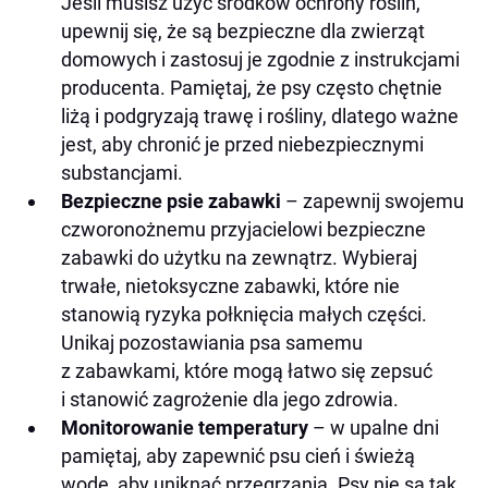
Jeśli musisz użyć środków ochrony roślin,
upewnij się, że są bezpieczne dla zwierząt
domowych i zastosuj je zgodnie z instrukcjami
producenta. Pamiętaj, że psy często chętnie
liżą i podgryzają trawę i rośliny, dlatego ważne
jest, aby chronić je przed niebezpiecznymi
substancjami.
Bezpieczne psie zabawki
– zapewnij swojemu
czworonożnemu przyjacielowi bezpieczne
zabawki do użytku na zewnątrz. Wybieraj
trwałe, nietoksyczne zabawki, które nie
stanowią ryzyka połknięcia małych części.
Unikaj pozostawiania psa samemu
z zabawkami, które mogą łatwo się zepsuć
i stanowić zagrożenie dla jego zdrowia.
Monitorowanie temperatury
– w upalne dni
pamiętaj, aby zapewnić psu cień i świeżą
wodę, aby uniknąć przegrzania. Psy nie są tak