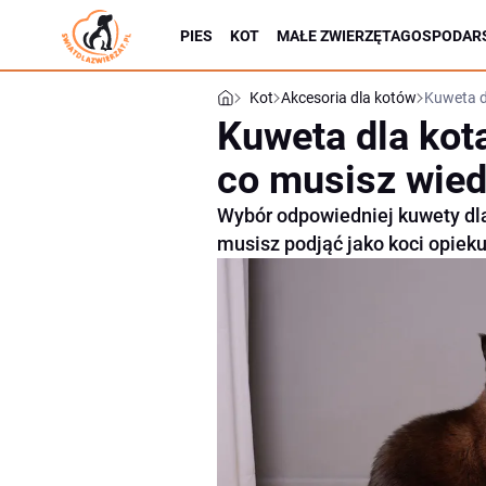
PIES
KOT
MAŁE ZWIERZĘTA
GOSPODARS
Kot
Akcesoria dla kotów
Kuweta d
Kuweta dla kot
co musisz wie
Wybór odpowiedniej kuwety dla 
musisz podjąć jako koci opieku