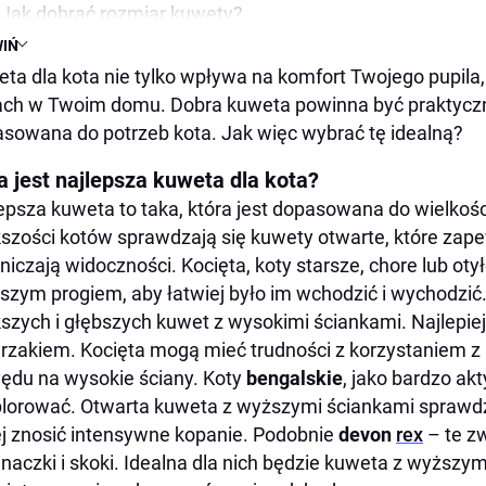
Jak dobrać rozmiar kuwety?
IŃ
Kuweta samoczyszcząca – czy warto?
ta dla kota nie tylko wpływa na komfort Twojego pupila, 
Jakie cechy powinna mieć dobra kuweta?
ch w Twoim domu. Dobra kuweta powinna być praktyczna
Co ile wymienia się kuwetę kotu?
sowana do potrzeb kota. Jak więc wybrać tę idealną?
Dlaczego weterynarze nie zalecają stosowania zamknię
a jest najlepsza kuweta dla kota?
Jaka jest najlepsza kuweta dla kota, żeby nie śmierdział
epsza kuweta to taka, która jest dopasowana do wielkości
Gdzie można kupić kuwetę dla kota?
szości kotów sprawdzają się kuwety otwarte, które zape
Gdzie ustawić kuwetę?
niczają widoczności. Kocięta, koty starsze, chore lub o
Czy kuweta dla kota może stać w kuchni?
ższym progiem, aby łatwiej było im wchodzić i wychodzić
szych i głębszych kuwet z wysokimi ściankami. Najlepiej
Czy koty powinny mieć osobne kuwety?
rzakiem. Kocięta mogą mieć trudności z korzystaniem z
Od kiedy kuweta dla kota?
ędu na wysokie ściany. Koty
bengalskie
, jako bardzo akt
Podsumowanie – jak wybrać idealną kuwetę?
lorować. Otwarta kuweta z wyższymi ściankami sprawdzi
ej znosić intensywne kopanie. Podobnie
devon
rex
– te z
naczki i skoki. Idealna dla nich będzie kuweta z wyższym