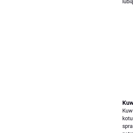
lubi
Kuw
Kuwe
kotu
spra