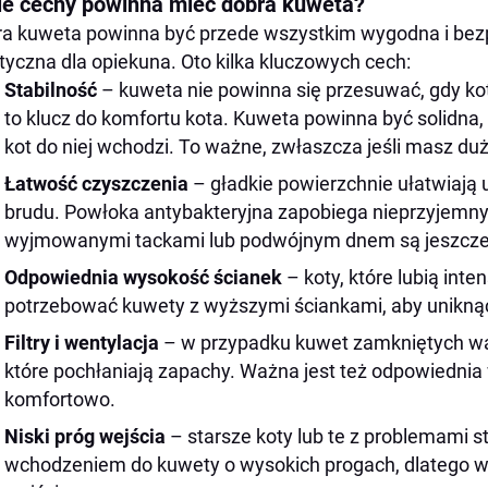
ie cechy powinna mieć dobra kuweta?
a kuweta powinna być przede wszystkim wygodna i bezpi
tyczna dla opiekuna. Oto kilka kluczowych cech:
Stabilność
– kuweta nie powinna się przesuwać, gdy kot
to klucz do komfortu kota. Kuweta powinna być solidna,
kot do niej wchodzi. To ważne, zwłaszcza jeśli masz duż
Łatwość czyszczenia
– gładkie powierzchnie ułatwiają 
brudu. Powłoka antybakteryjna zapobiega nieprzyjem
wyjmowanymi tackami lub podwójnym dnem są jeszcze 
Odpowiednia wysokość ścianek
– koty, które lubią in
potrzebować kuwety z wyższymi ściankami, aby unikną
Filtry i wentylacja
– w przypadku kuwet zamkniętych waż
które pochłaniają zapachy. Ważna jest też odpowiednia w
komfortowo.
Niski próg wejścia
– starsze koty lub te z problemami 
wchodzeniem do kuwety o wysokich progach, dlatego w