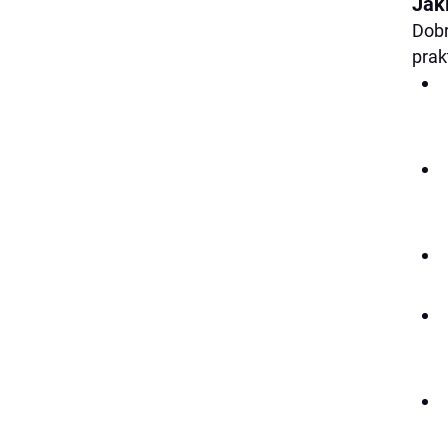
Jak
Dobr
prak