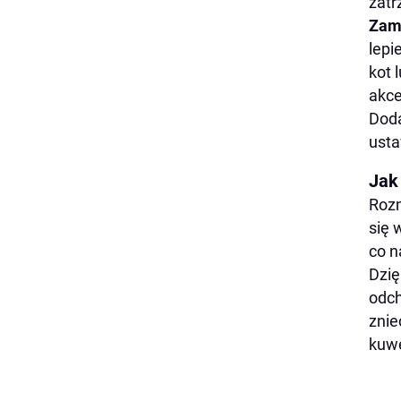
zatr
Zam
lepi
kot 
akce
Doda
usta
Jak
Rozm
się 
co n
Dzię
odch
znie
kuwe