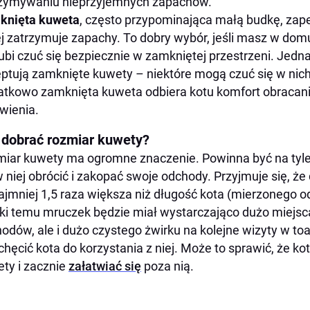
zymywaniu nieprzyjemnych zapachów.
knięta kuweta
, często przypominająca małą budkę, zape
ej zatrzymuje zapachy. To dobry wybór, jeśli masz w domu 
lubi czuć się bezpiecznie w zamkniętej przestrzeni. Jedn
ptują zamknięte kuwety – niektóre mogą czuć się w nich 
tkowo zamknięta kuweta odbiera kotu komfort obracani
wienia.
 dobrać rozmiar kuwety?
iar kuwety ma ogromne znaczenie. Powinna być na tyle
w niej obrócić i zakopać swoje odchody. Przyjmuje się, 
ajmniej 1,5 raza większa niż długość kota (mierzonego 
ki temu mruczek będzie miał wystarczająco dużo miejsca 
odów, ale i dużo czystego żwirku na kolejne wizyty w t
chęcić kota do korzystania z niej. Może to sprawić, że kot
ty i zacznie
załatwiać się
poza nią.