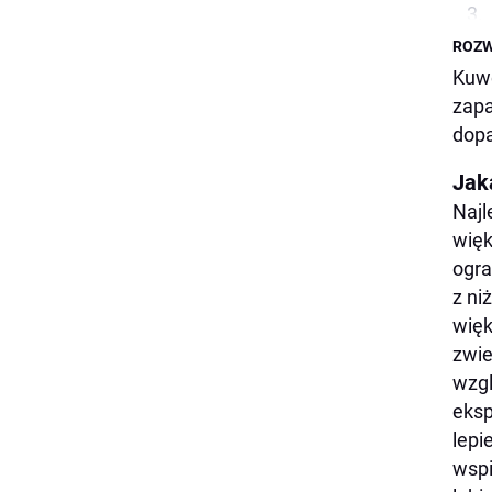
ROZW
Kuwe
zapa
dopa
Jak
Najl
więk
ogra
z ni
więk
zwie
wzgl
eksp
lepi
wspi