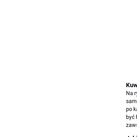
Kuw
Na r
samo
po k
być 
zaws