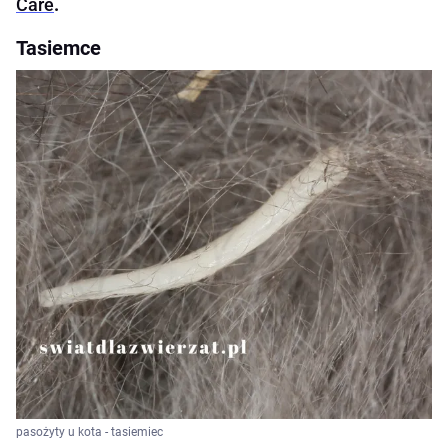
Care
.
Tasiemce
pasożyty u kota - tasiemiec