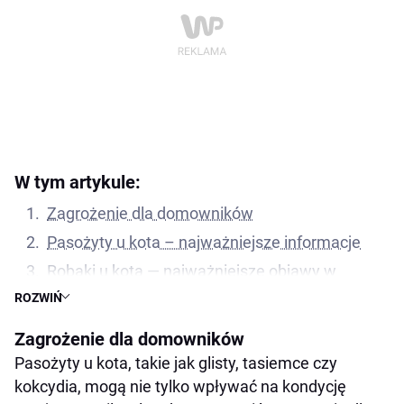
W tym artykule:
Zagrożenie dla domowników
Pasożyty u kota – najważniejsze informacje
Robaki u kota — najważniejsze objawy w
skrócie
ROZWIŃ
Czym są i jak wyglądają robaki u kota?
Zagrożenie dla domowników
Skąd biorą się pasożyty u kota i jak ich unikać?
Pasożyty u kota, takie jak glisty, tasiemce czy
Dlaczego odrobaczanie kota jest takie ważne?
kokcydia, mogą nie tylko wpływać na kondycję