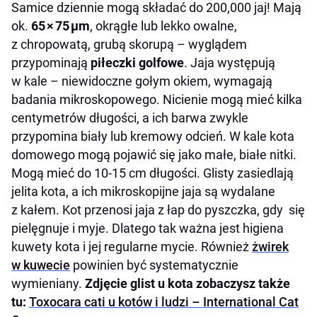
Samice dziennie mogą składać do 200,000 jaj! Mają
ok.
65 × 75 µm
, okrągłe lub lekko owalne,
z chropowatą, grubą skorupą – wyglądem
przypominają
piłeczki golfowe
. Jaja występują
w kale – niewidoczne gołym okiem, wymagają
badania mikroskopowego. Nicienie mogą mieć kilka
centymetrów długości, a ich barwa zwykle
przypomina biały lub kremowy odcień. W kale kota
domowego mogą pojawić się jako małe, białe nitki.
Mogą mieć do 10-15 cm długości. Glisty zasiedlają
jelita kota, a ich mikroskopijne jaja są wydalane
z kałem. Kot przenosi jaja z łap do pyszczka, gdy się
pielęgnuje i myje. Dlatego tak ważna jest higiena
kuwety kota i jej regularne mycie. Również
żwirek
w kuwecie
powinien być systematycznie
wymieniany.
Zdjęcie glist u kota zobaczysz także
tu:
Toxocara cati u kotów i ludzi – International Cat