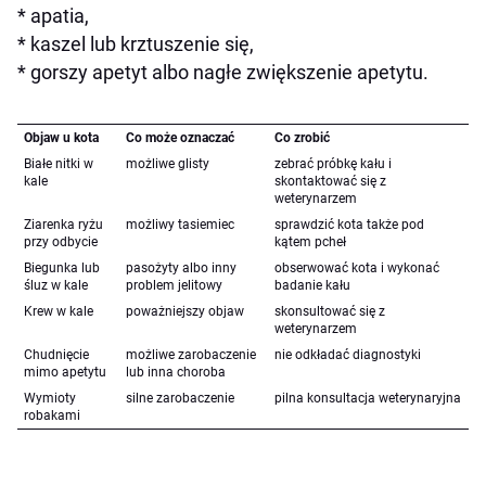
* apatia,
* kaszel lub krztuszenie się,
* gorszy apetyt albo nagłe zwiększenie apetytu.
Objaw u kota
Co może oznaczać
Co zrobić
Białe nitki w
możliwe glisty
zebrać próbkę kału i
kale
skontaktować się z
weterynarzem
Ziarenka ryżu
możliwy tasiemiec
sprawdzić kota także pod
przy odbycie
kątem pcheł
Biegunka lub
pasożyty albo inny
obserwować kota i wykonać
śluz w kale
problem jelitowy
badanie kału
Krew w kale
poważniejszy objaw
skonsultować się z
weterynarzem
Chudnięcie
możliwe zarobaczenie
nie odkładać diagnostyki
mimo apetytu
lub inna choroba
Wymioty
silne zarobaczenie
pilna konsultacja weterynaryjna
robakami