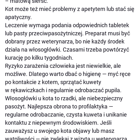
– matową sierść.
Kot może też mieć problemy z apetytem lub stać się
apatyczny.
Leczenie wymaga podania odpowiednich tabletek
lub pasty przeciwpasożytniczej. Preparat musi być
dobrany przez weterynarza, bo nie każdy środek
działa na włosogłówki. Czasami trzeba powtórzyć
kurację po kilku tygodniach.
Ryzyko zarażenia człowieka jest niewielkie, ale
możliwe. Dlatego warto dbać o higienę — myć ręce
po kontakcie z kotem, sprzątać kuwety
w rękawiczkach i regularnie odrobaczać pupila.
Włosogłówki u kota to rzadki, ale niebezpieczny
pasożyt. Najlepsza obrona to profilaktyka —
regularne odrobaczanie, czysta kuweta i unikanie
kontaktu z niepewnym środowiskiem. Jeśli
zauważysz u swojego kota objawy lub masz
wątpliwości — nie zwlekaj z wizytą u weterynarza.