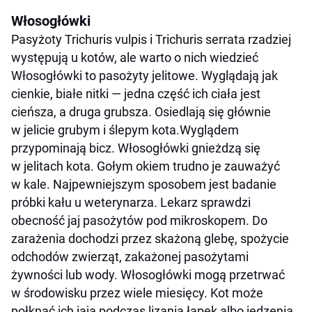
Włosogłówki
Pasyżoty Trichuris vulpis i Trichuris serrata rzadziej
występują u kotów, ale warto o nich wiedzieć
Włosogłówki to pasożyty jelitowe. Wyglądają jak
cienkie, białe nitki — jedna część ich ciała jest
cieńsza, a druga grubsza. Osiedlają się głównie
w jelicie grubym i ślepym kota.Wyglądem
przypominają bicz. Włosogłówki gnieżdzą się
w jelitach kota. Gołym okiem trudno je zauważyć
w kale. Najpewniejszym sposobem jest badanie
próbki kału u weterynarza. Lekarz sprawdzi
obecność jaj pasożytów pod mikroskopem. Do
zarażenia dochodzi przez skażoną glebę, spożycie
odchodów zwierząt, zakażonej pasożytami
żywności lub wody. Włosogłówki mogą przetrwać
w środowisku przez wiele miesięcy. Kot może
połknąć ich jaja podczas lizania łapek albo jedzenia