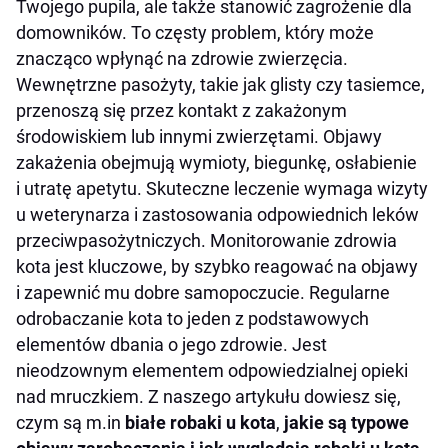
Twojego pupila, ale także stanowić zagrożenie dla
Glisty (nicienie) – białe robaki u kota
domowników. To częsty problem, który może
Tasiemce
znacząco wpłynąć na zdrowie zwierzęcia.
Tęgoryjce
Wewnętrzne pasożyty, takie jak glisty czy tasiemce,
Włosogłówki
przenoszą się przez kontakt z zakażonym
Robaki żołądkowe
środowiskiem lub innymi zwierzętami. Objawy
zakażenia obejmują wymioty, biegunkę, osłabienie
Kokcydia
i utratę apetytu. Skuteczne leczenie wymaga wizyty
Jakie są objawy zarażenia pasożytami u kota?
u weterynarza i zastosowania odpowiednich leków
Robaki u kociąt
przeciwpasożytniczych. Monitorowanie zdrowia
Jak odrobaczać kocięta?
kota jest kluczowe, by szybko reagować na objawy
i zapewnić mu dobre samopoczucie. Regularne
Czy można zarazić się robakami od kota?
odrobaczanie kota to jeden z podstawowych
Czy robaki u kota są groźne dla człowieka?
elementów dbania o jego zdrowie. Jest
Jak chronić domowników przed pasożytami
nieodzownym elementem odpowiedzialnej opieki
kota?
nad mruczkiem. Z naszego artykułu dowiesz się,
Czy koty mogą zarazić się robakami od psów?
czym są m.in
białe robaki u kota
,
jakie są typowe