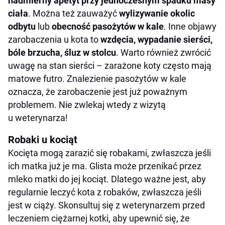
nadmierny apetyt przy jednoczesnym spadku masy
ciała
. Można też zauważyć
wylizywanie okolic
odbytu
lub
obecność pasożytów w kale
. Inne objawy
zarobaczenia u kota to
wzdęcia, wypadanie sierści,
bóle brzucha, śluz w stolcu
. Warto również zwrócić
uwagę na stan sierści – zarażone koty często mają
matowe futro. Znalezienie pasożytów w kale
oznacza, że zarobaczenie jest już poważnym
problemem. Nie zwlekaj wtedy z wizytą
u weterynarza!
Robaki u kociąt
Kocięta mogą zarazić się robakami, zwłaszcza jeśli
ich matka już je ma. Glista może przenikać przez
mleko matki do jej kociąt. Dlatego ważne jest, aby
regularnie leczyć kota z robaków, zwłaszcza jeśli
jest w ciąży. Skonsultuj się z weterynarzem przed
leczeniem ciężarnej kotki, aby upewnić się, że