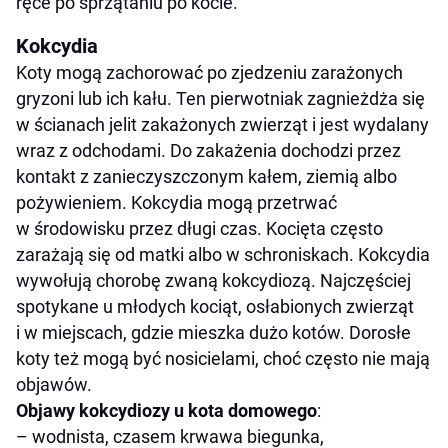
ręce po sprzątaniu po kocie.
Kokcydia
Koty mogą zachorować po zjedzeniu zarażonych
gryzoni lub ich kału. Ten pierwotniak zagnieżdża się
w ścianach jelit zakażonych zwierząt i jest wydalany
wraz z odchodami. Do zakażenia dochodzi przez
kontakt z zanieczyszczonym kałem, ziemią albo
pożywieniem. Kokcydia mogą przetrwać
w środowisku przez długi czas. Kocięta często
zarażają się od matki albo w schroniskach. Kokcydia
wywołują chorobę zwaną kokcydiozą. Najczęściej
spotykane u młodych kociąt, osłabionych zwierząt
i w miejscach, gdzie mieszka dużo kotów. Dorosłe
koty też mogą być nosicielami, choć często nie mają
objawów.
Objawy kokcydiozy u kota
domowego
:
– wodnista, czasem krwawa biegunka,