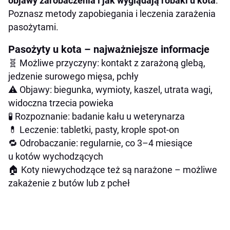
objawy zarobaczenia i jak wyglądają robaki u kota
.
Jak odrobaczyć kota?
Poznasz metody zapobiegania i leczenia zarażenia
Wybierz odpowiedni lek
pasożytami.
Podanie leku
Pasożyty u kota – najważniejsze informacje
Dawka i powtarzanie kuracji
🧬 Możliwe przyczyny: kontakt z zarażoną glebą,
Zadbaj o higienę
jedzenie surowego mięsa, pchły
Monitoruj stan zdrowia kota
⚠️ Objawy: biegunka, wymioty, kaszel, utrata wagi,
Jak zapobiegać ponownemu zarobaczeniu
widoczna trzecia powieka
kota?
🧪 Rozpoznanie: badanie kału u weterynarza
Jak sprawdzić, czy kot ma pasożyty? Badanie
💊 Leczenie: tabletki, pasty, krople spot-on
kału i inne metody
🔁 Odrobaczanie: regularnie, co 3–4 miesiące
u kotów wychodzących
Jak często odrobaczać kota?
🏠 Koty niewychodzące też są narażone – możliwe
Jak zapobiegać zakażeniom pasożytami u
zakażenie z butów lub z pcheł
kotów?
Czy rasa kota ma wpływ na pasożyty?
Czy robaki u kota są niebezpieczne dla