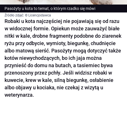
Pasożyty u kota to temat, o którym rzadko się mówi
Źródło zdjęć: © Licencjodawca
Robaki u kota najczęściej nie pojawiają się od razu
w widocznej formie. Opiekun może zauważyć białe
nitki w kale, drobne fragmenty podobne do ziarenek
ryżu przy odbycie, wymioty, biegunkę, chudnięcie
albo matową sierść. Pasożyty mogą dotyczyć także
kotów niewychodzących, bo ich jaja można
przynieść do domu na butach, a tasiemiec bywa
przenoszony przez pchły. Jeśli widzisz robaki w
kuwecie, krew w kale, silną biegunkę, osłabienie
albo objawy u kociaka, nie czekaj z wizytą u
weterynarza.