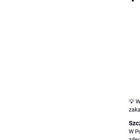
💡 W
zaka
Szc
W P
zdec