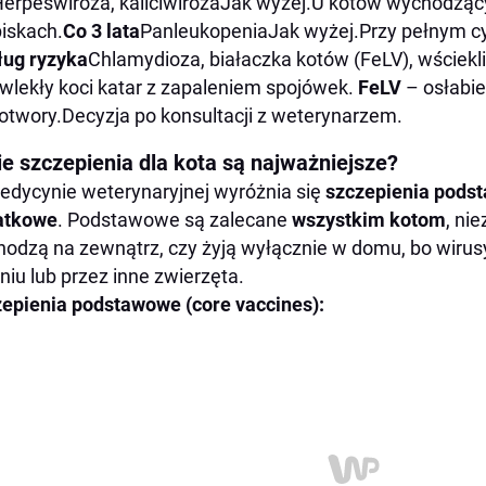
erpeswiroza, kaliciwirozaJak wyżej.U kotów wychodząc
iskach.
Co 3 lata
PanleukopeniaJak wyżej.Przy pełnym cy
ug ryzyka
Chlamydioza, białaczka kotów (FeLV), wściekl
wlekły koci katar z zapaleniem spojówek.
FeLV
– osłabie
twory.Decyzja po konsultacji z weterynarzem.
ie szczepienia dla kota są najważniejsze?
dycynie weterynaryjnej wyróżnia się
szczepienia pods
atkowe
. Podstawowe są zalecane
wszystkim kotom
, ni
odzą na zewnątrz, czy żyją wyłącznie w domu, bo wirus
niu lub przez inne zwierzęta.
epienia podstawowe (core vaccines):