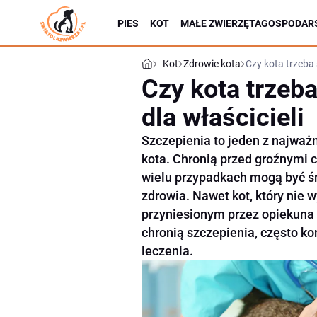
PIES
KOT
MAŁE ZWIERZĘTA
GOSPODARS
Kot
Zdrowie kota
Czy kota trzeba 
Czy kota trzeb
dla właścicieli
Szczepienia to jeden z najważ
kota. Chronią przed groźnymi 
wielu przypadkach mogą być ś
zdrowia. Nawet kot, który nie 
przyniesionym przez opiekuna 
chronią szczepienia, często k
leczenia.