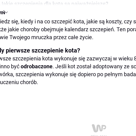
Jakie szczepienia dla kota są najważniejsze?
IŃ
Szczepienie kota na wściekliznę
edz się, kiedy i na co szczepić kota, jakie są koszty, cz
Szczepienie kota na białaczkę (FeLV)
kże jakie choroby obejmuje kalendarz szczepień. Ten po
Szczepienie kota na chlamydiozę
wie Twojego mruczka przez całe życie.
Szczepienie kota na wściekliznę
dy pierwsze szczepienie kota?
Szczepienie kota na białaczkę (FeLV)
wsze szczepienia kota wykonuje się zazwyczaj w wieku 8
Koszt szczepień kota
inno być
odrobaczone
. Jeśli kot został adoptowany ze s
Przygotowanie kota do szczepienia
órka, szczepienia wykonuje się dopiero po pełnym bada
Skutki uboczne szczepień u kota
uczeniu chorób.
Dlaczego szczepienia kotów są tak ważne?