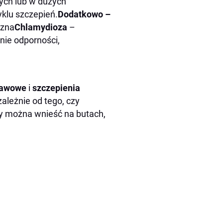
ych lub w dużych
klu szczepień.
Dodatkowo –
izna
Chlamydioza
–
nie odporności,
tawowe
i
szczepienia
ezależnie od tego, czy
y można wnieść na butach,