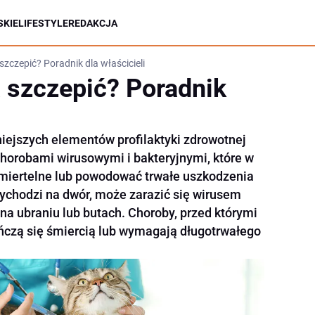
KIE
LIFESTYLE
REDAKCJA
szczepić? Poradnik dla właścicieli
a szczepić? Poradnik
niejszych elementów profilaktyki zdrowotnej
chorobami wirusowymi i bakteryjnymi, które w
miertelne lub powodować trwałe uszkodzenia
wychodzi na dwór, może zarazić się wirusem
na ubraniu lub butach. Choroby, przed którymi
ończą się śmiercią lub wymagają długotrwałego