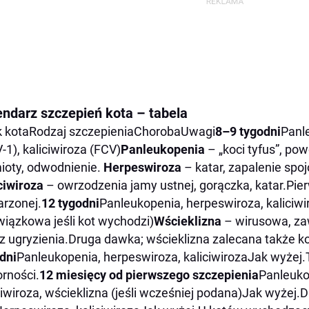
endarz szczepień kota – tabela
 kotaRodzaj szczepieniaChorobaUwagi
8–9 tygodni
Panl
-1), kaliciwiroza (FCV)
Panleukopenia
– „koci tyfus”, po
oty, odwodnienie.
Herpeswiroza
– katar, zapalenie spo
ciwiroza
– owrzodzenia jamy ustnej, gorączka, katar.Pi
arzonej.
12 tygodni
Panleukopenia, herpeswiroza, kaliciwir
iązkowa jeśli kot wychodzi)
Wścieklizna
– wirusowa, za
z ugryzienia.Druga dawka; wścieklizna zalecana także
dni
Panleukopenia, herpeswiroza, kaliciwirozaJak wyżej.
rności.
12 miesięcy od pierwszego szczepienia
Panleuko
ciwiroza, wścieklizna (jeśli wcześniej podana)Jak wyżej