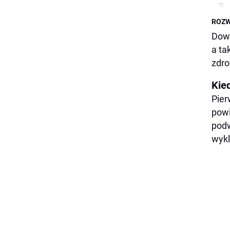
ROZW
Dowi
a ta
zdro
Kie
Pier
pow
podw
wykl