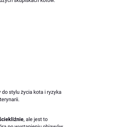
dużych skupiskach kotów.
o stylu życia kota i ryzyka
erynarii.
ciekliźnie
, ale jest to
która po wystąpieniu objawów