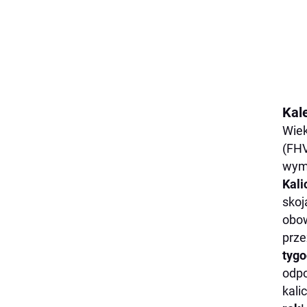
Kal
Wiek
(FHV
wymi
Kali
skoj
obow
prze
tygo
odpo
kali