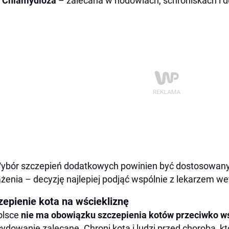
Chlamydioza
– zalecana w hodowlach, schroniskach i 
ybór szczepień dodatkowych powinien być dostosowany d
żenia – decyzję najlepiej podjąć wspólnie z lekarzem wet
zepienie kota na wściekliznę
olsce
nie ma obowiązku szczepienia kotów przeciwko wś
ydowanie zalecane. Chroni kota i ludzi przed chorobą, 