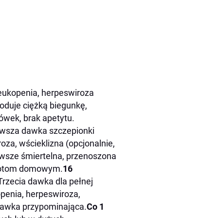
eukopenia, herpeswiroza
woduje ciężką biegunkę,
jówek, brak apetytu.
erwsza dawka szczepionki
oza, wścieklizna (opcjonalnie,
wsze śmiertelna, przenoszona
 kotom domowym.
16
Trzecia dawka dla pełnej
penia, herpeswiroza,
.Dawka przypominająca.
Co 1