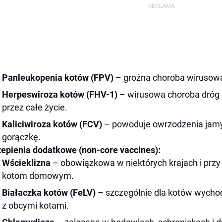
Panleukopenia kotów (FPV)
– groźna choroba wirusowa,
Herpeswiroza kotów (FHV-1)
– wirusowa choroba dróg
przez całe życie.
Kaliciwiroza kotów (FCV)
– powoduje owrzodzenia jamy 
gorączkę.
epienia dodatkowe (non-core vaccines):
Wścieklizna
– obowiązkowa w niektórych krajach i przy
kotom domowym.
Białaczka kotów (FeLV)
– szczególnie dla kotów wycho
z obcymi kotami.