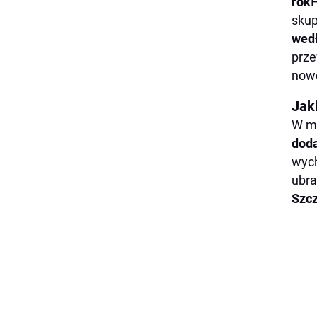
rok
H
skup
wedł
prze
nowo
Jak
W me
dod
wych
ubra
Szcz