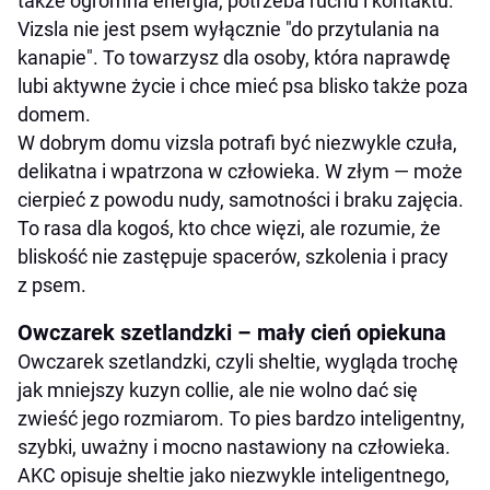
także ogromna energia, potrzeba ruchu i kontaktu.
Vizsla nie jest psem wyłącznie "do przytulania na
kanapie". To towarzysz dla osoby, która naprawdę
lubi aktywne życie i chce mieć psa blisko także poza
domem.
W dobrym domu vizsla potrafi być niezwykle czuła,
delikatna i wpatrzona w człowieka. W złym — może
cierpieć z powodu nudy, samotności i braku zajęcia.
To rasa dla kogoś, kto chce więzi, ale rozumie, że
bliskość nie zastępuje spacerów, szkolenia i pracy
z psem.
Owczarek szetlandzki – mały cień opiekuna
Owczarek szetlandzki, czyli sheltie, wygląda trochę
jak mniejszy kuzyn collie, ale nie wolno dać się
zwieść jego rozmiarom. To pies bardzo inteligentny,
szybki, uważny i mocno nastawiony na człowieka.
AKC opisuje sheltie jako niezwykle inteligentnego,