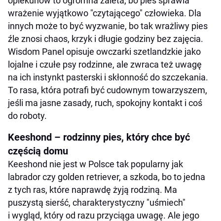
opiekunów to ogromna zaleta, bo pies sprawia
wrażenie wyjątkowo "czytającego" człowieka. Dla
innych może to być wyzwanie, bo tak wrażliwy pies
źle znosi chaos, krzyk i długie godziny bez zajęcia.
Wisdom Panel opisuje owczarki szetlandzkie jako
lojalne i czułe psy rodzinne, ale zwraca też uwagę
na ich instynkt pasterski i skłonność do szczekania.
To rasa, która potrafi być cudownym towarzyszem,
jeśli ma jasne zasady, ruch, spokojny kontakt i coś
do roboty.
Keeshond – rodzinny pies, który chce być
częścią domu
Keeshond nie jest w Polsce tak popularny jak
labrador czy golden retriever, a szkoda, bo to jedna
z tych ras, które naprawdę żyją rodziną. Ma
puszystą sierść, charakterystyczny "uśmiech"
i wygląd, który od razu przyciąga uwagę. Ale jego