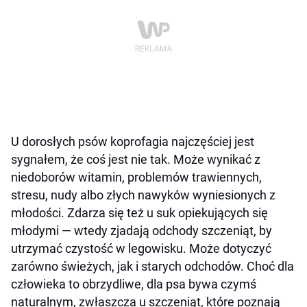
Stosuj komendy i nagrody
Skonsultuj się z weterynarzem
Czy koprofagię można wyleczyć?
Czego nie robić, kiedy pies zjada kupę?
U dorosłych psów koprofagia najczęściej jest
sygnałem, że coś jest nie tak. Może wynikać z
niedoborów witamin, problemów trawiennych,
stresu, nudy albo złych nawyków wyniesionych z
młodości. Zdarza się też u suk opiekujących się
młodymi — wtedy zjadają odchody szczeniąt, by
utrzymać czystość w legowisku. Może dotyczyć
zarówno świeżych, jak i starych odchodów. Choć dla
człowieka to obrzydliwe, dla psa bywa czymś
naturalnym, zwłaszcza u szczeniąt, które poznają