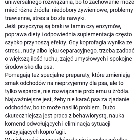
uniwersalnego rozwiązania, bo to zachowanie może
mieć różne źródła: niedobory żywieniowe, problemy
trawienne, stres albo złe nawyki.
Jeśli przyczyną są braki witamin czy enzymów,
poprawa diety i odpowiednia suplementacja często
szybko przynoszą efekty. Gdy koprofagia wynika ze
stresu, nudy albo lęku separacyjnego, trzeba zadbać
o większą ilość ruchu, zajęć umysłowych i spokojne
środowisko dla psa.
Pomagają też specjalne preparaty, które zmieniają
smak odchodów na nieprzyjemny dla psa, ale to
tylko wsparcie, nie rozwiązanie problemu u źródła.
Najważniejsze jest, żeby nie karać psa za zjadanie
odchodów, bo to może nasilić problem. Dużo
skuteczniejsza jest praca z behawiorystą, nauka
komend odwołujących i eliminacja sytuacji
sprzyjających koprofagii.
W większości przypadków da się ją wyleczyć albo