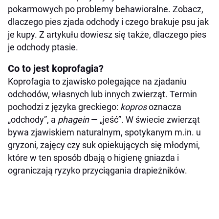
Jakich witamin brakuje psu, gdy je odchody?
pokarmowych po problemy behawioralne. Zobacz,
Naturalne instynkty i zachowania przodków
dlaczego pies zjada odchody i czego brakuje psu jak
Niedobory w diecie
je kupy. Z artykułu dowiesz się także, dlaczego pies
je odchody ptasie.
Zainteresowanie zapachem i smakiem
Choroby i problemy zdrowotne
Co to jest koprofagia?
Czy pies może zarazić się robakami od
Koprofagia to zjawisko polegające na zjadaniu
zjedzenia kupy?
odchodów, własnych lub innych zwierząt. Termin
pochodzi z języka greckiego:
kopros
oznacza
Co zrobić, jeżeli pies zjada kurze kupy?
„odchody”, a
phagein
— „jeść”. W świecie zwierząt
Dlaczego pies zjada na spacerze ptasie kupy?
bywa zjawiskiem naturalnym, spotykanym m.in. u
Dlaczego pies zjada kocią kupę?
gryzoni, zajęcy czy suk opiekujących się młodymi,
Jak radzić sobie z koprofagią u psa?
które w ten sposób dbają o higienę gniazda i
ograniczają ryzyko przyciągania drapieżników.
Co zrobić gdy pies zjada kupę?
Poprawa diety a problem koprofagii
Jakich witamin brakuje psu, gdy je kupki?
Zajmij psa czymś innym