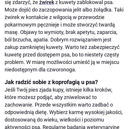
się zdarzyć, że
żwirek
z kuwety zablokował psa.
Może dojść do zaczopowania jelit albo żołądka. Taki
żwirek w kontakcie z wilgocią w przewodzie
pokarmowym pęcznieje i może stworzyć twardą
masę. Objawy to wymioty, brak apetytu, zaparcia,
ból brzucha, apatia. Dobrym rozwiązaniem jest
zakup zamkniętej kuwety. Warto też zabezpieczyć
kuwetę przed dostępem psa, bo to niestety częsty
problem. W miarę możliwości umieść ją w miejscu
niedostępnym dla czworonoga.
Jak radzić sobie z koprofagią u psa?
Jeśli Twój pies zjada kupy, istnieje kilka kroków,
które możesz podjąć, aby zniwelować to
zachowanie. Przede wszystkim warto zadbać o
odpowiednią dietę. Wybierz karmę wysokiej jakości,
dostosowaną do wieku, wielkości i poziomu
aktywności psa. Regularne badania weterynaryjne