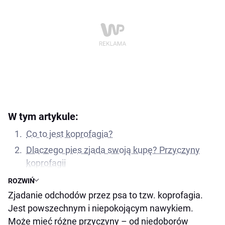
W tym artykule:
Co to jest koprofagia?
Dlaczego pies zjada swoją kupę? Przyczyny
koprofagii
Instynkt sprzątania
ROZWIŃ
Zjadanie odchodów przez psa to tzw. koprofagia.
Strach przed karą i problemy behawioralne
Jest powszechnym i niepokojącym nawykiem.
Zła dieta
Może mieć różne przyczyny – od niedoborów