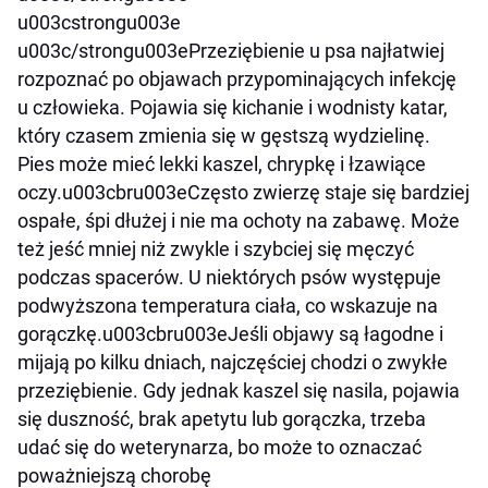
u003cstrongu003e
u003c/strongu003ePrzeziębienie u psa najłatwiej
rozpoznać po objawach przypominających infekcję
u człowieka. Pojawia się kichanie i wodnisty katar,
który czasem zmienia się w gęstszą wydzielinę.
Pies może mieć lekki kaszel, chrypkę i łzawiące
oczy.u003cbru003eCzęsto zwierzę staje się bardziej
ospałe, śpi dłużej i nie ma ochoty na zabawę. Może
też jeść mniej niż zwykle i szybciej się męczyć
podczas spacerów. U niektórych psów występuje
podwyższona temperatura ciała, co wskazuje na
gorączkę.u003cbru003eJeśli objawy są łagodne i
mijają po kilku dniach, najczęściej chodzi o zwykłe
przeziębienie. Gdy jednak kaszel się nasila, pojawia
się duszność, brak apetytu lub gorączka, trzeba
udać się do weterynarza, bo może to oznaczać
poważniejszą chorobę