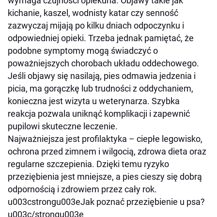
wymaga czujności opiekuna. Objawy takie jak
kichanie, kaszel, wodnisty katar czy senność
zazwyczaj mijają po kilku dniach odpoczynku i
odpowiedniej opieki. Trzeba jednak pamiętać, że
podobne symptomy mogą świadczyć o
poważniejszych chorobach układu oddechowego.
Jeśli objawy się nasilają, pies odmawia jedzenia i
picia, ma gorączkę lub trudności z oddychaniem,
konieczna jest wizyta u weterynarza. Szybka
reakcja pozwala uniknąć komplikacji i zapewnić
pupilowi skuteczne leczenie.
Najważniejsza jest profilaktyka – ciepłe legowisko,
ochrona przed zimnem i wilgocią, zdrowa dieta oraz
regularne szczepienia. Dzięki temu ryzyko
przeziębienia jest mniejsze, a pies cieszy się dobrą
odpornością i zdrowiem przez cały rok.
u003cstrongu003eJak poznać przeziębienie u psa?
u003c/strongu003e