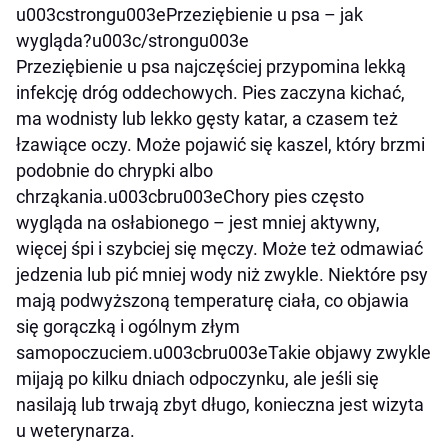
u003cstrongu003ePrzeziębienie u psa – jak
wygląda?u003c/strongu003e
Przeziębienie u psa najczęściej przypomina lekką
infekcję dróg oddechowych. Pies zaczyna kichać,
ma wodnisty lub lekko gęsty katar, a czasem też
łzawiące oczy. Może pojawić się kaszel, który brzmi
podobnie do chrypki albo
chrząkania.u003cbru003eChory pies często
wygląda na osłabionego – jest mniej aktywny,
więcej śpi i szybciej się męczy. Może też odmawiać
jedzenia lub pić mniej wody niż zwykle. Niektóre psy
mają podwyższoną temperaturę ciała, co objawia
się gorączką i ogólnym złym
samopoczuciem.u003cbru003eTakie objawy zwykle
mijają po kilku dniach odpoczynku, ale jeśli się
nasilają lub trwają zbyt długo, konieczna jest wizyta
u weterynarza.