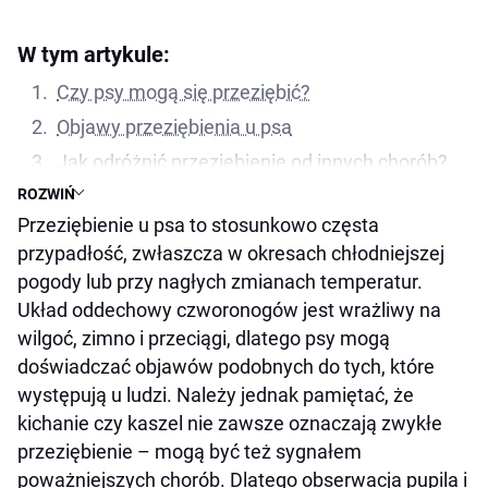
W tym artykule:
Czy psy mogą się przeziębić?
Objawy przeziębienia u psa
Jak odróżnić przeziębienie od innych chorób?
ROZWIŃ
Ile trwa przeziębienie u psa?
Przeziębienie u psa to stosunkowo częsta
Przeziębienie u psa – domowe sposoby
przypadłość, zwłaszcza w okresach chłodniejszej
Jak leczyć przeziębienie u psa?
pogody lub przy nagłych zmianach temperatur.
Przeziębienie u psa – co podać?
Układ oddechowy czworonogów jest wrażliwy na
Kiedy iść do weterynarza?
wilgoć, zimno i przeciągi, dlatego psy mogą
doświadczać objawów podobnych do tych, które
Czy przeziębienie u psa jest groźne?
występują u ludzi. Należy jednak pamiętać, że
Jak zapobiegać przeziębieniu u psa?
kichanie czy kaszel nie zawsze oznaczają zwykłe
Podsumowanie
przeziębienie – mogą być też sygnałem
poważniejszych chorób. Dlatego obserwacja pupila i