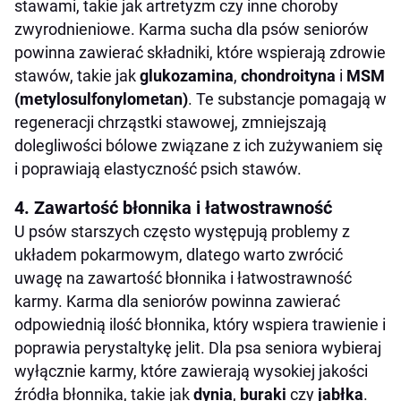
stawami, takie jak artretyzm czy inne choroby
zwyrodnieniowe. Karma sucha dla psów seniorów
powinna zawierać składniki, które wspierają zdrowie
stawów, takie jak
glukozamina
,
chondroityna
i
MSM
(metylosulfonylometan)
. Te substancje pomagają w
regeneracji chrząstki stawowej, zmniejszają
dolegliwości bólowe związane z ich zużywaniem się
i poprawiają elastyczność psich stawów.
4. Zawartość błonnika i łatwostrawność
U psów starszych często występują problemy z
układem pokarmowym, dlatego warto zwrócić
uwagę na zawartość błonnika i łatwostrawność
karmy. Karma dla seniorów powinna zawierać
odpowiednią ilość błonnika, który wspiera trawienie i
poprawia perystaltykę jelit. Dla psa seniora wybieraj
wyłącznie karmy, które zawierają wysokiej jakości
źródła błonnika, takie jak
dynia
,
buraki
czy
jabłka
.