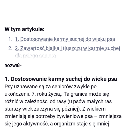
W tym artykule:
1. Dostosowanie karmy suchej do wieku psa
2. Zawartość białka i tłuszczu w karmie suchej
dla psiego seniora
3. Wsparcie dla stawów i mobilności starszego
ROZWIŃ
psa
1. Dostosowanie karmy suchej do wieku psa
4. Zawartość błonnika i łatwostrawność
Psy uznawane są za seniorów zwykle po
5. Kontrola wagi i kaloryczność
ukończeniu 7. roku życia,. Ta granica może się
6. Dbałość o układ sercowo-naczyniowy
różnić w zależności od rasy (u psów małych ras
starszy wiek zaczyna się później). Z wiekiem
7. Nawadnianie organizmu
zmieniają się potrzeby żywieniowe psa – zmniejsza
8. Unikanie sztucznych dodatków
się jego aktywność, a organizm staje się mniej
9. Zalecenia weterynarza