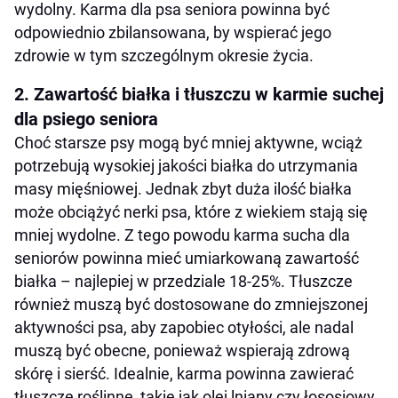
wydolny. Karma dla psa seniora powinna być
Jak wybrać najlepszą suchą karmę dla psa
odpowiednio zbilansowana, by wspierać jego
seniora?
zdrowie w tym szczególnym okresie życia.
2. Zawartość białka i tłuszczu w karmie suchej
dla psiego seniora
Choć starsze psy mogą być mniej aktywne, wciąż
potrzebują wysokiej jakości białka do utrzymania
masy mięśniowej. Jednak zbyt duża ilość białka
może obciążyć nerki psa, które z wiekiem stają się
mniej wydolne. Z tego powodu karma sucha dla
seniorów powinna mieć umiarkowaną zawartość
białka – najlepiej w przedziale 18-25%. Tłuszcze
również muszą być dostosowane do zmniejszonej
aktywności psa, aby zapobiec otyłości, ale nadal
muszą być obecne, ponieważ wspierają zdrową
skórę i sierść. Idealnie, karma powinna zawierać
tłuszcze roślinne, takie jak olej lniany czy łososiowy,