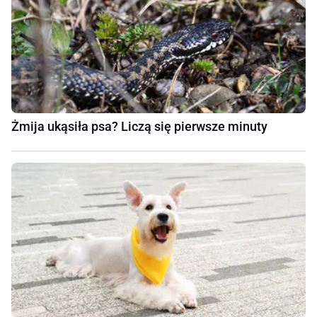
Żmija ukąsiła psa? Liczą się pierwsze minuty