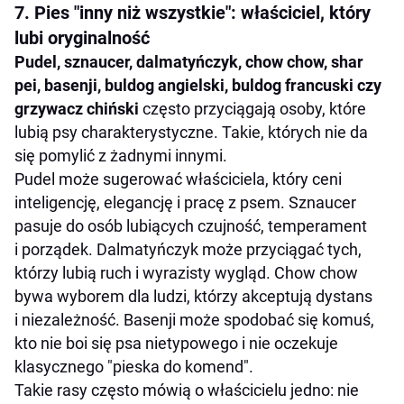
7. Pies "inny niż wszystkie": właściciel, który
lubi oryginalność
Pudel, sznaucer, dalmatyńczyk, chow chow, shar
pei, basenji, buldog angielski, buldog francuski czy
grzywacz chiński
często przyciągają osoby, które
lubią psy charakterystyczne. Takie, których nie da
się pomylić z żadnymi innymi.
Pudel może sugerować właściciela, który ceni
inteligencję, elegancję i pracę z psem. Sznaucer
pasuje do osób lubiących czujność, temperament
i porządek. Dalmatyńczyk może przyciągać tych,
którzy lubią ruch i wyrazisty wygląd. Chow chow
bywa wyborem dla ludzi, którzy akceptują dystans
i niezależność. Basenji może spodobać się komuś,
kto nie boi się psa nietypowego i nie oczekuje
klasycznego "pieska do komend".
Takie rasy często mówią o właścicielu jedno: nie