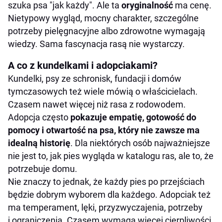
szuka psa "jak każdy". Ale ta
oryginalność
ma cenę.
Nietypowy wygląd, mocny charakter, szczególne
potrzeby pielęgnacyjne albo zdrowotne wymagają
wiedzy. Sama fascynacja rasą nie wystarczy.
A co z kundelkami i adopciakami?
Kundelki, psy ze schronisk, fundacji i domów
tymczasowych też wiele mówią o właścicielach.
Czasem nawet więcej niż rasa z rodowodem.
Adopcja często
pokazuje empatię, gotowość do
pomocy i otwartość na psa, który nie zawsze ma
idealną historię
. Dla niektórych osób najważniejsze
nie jest to, jak pies wygląda w katalogu ras, ale to, że
potrzebuje domu.
Nie znaczy to jednak, że każdy pies po przejściach
będzie dobrym wyborem dla każdego. Adopciak też
ma temperament, lęki, przyzwyczajenia, potrzeby
i ograniczenia. Czasem wymaga więcej cierpliwości