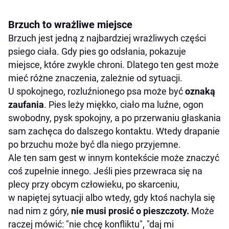
Brzuch to wrażliwe miejsce
Brzuch jest jedną z najbardziej wrażliwych części
psiego ciała. Gdy pies go odsłania, pokazuje
miejsce, które zwykle chroni. Dlatego ten gest może
mieć różne znaczenia, zależnie od sytuacji.
U spokojnego, rozluźnionego psa może być
oznaką
zaufania
. Pies leży miękko, ciało ma luźne, ogon
swobodny, pysk spokojny, a po przerwaniu głaskania
sam zachęca do dalszego kontaktu. Wtedy drapanie
po brzuchu może być dla niego przyjemne.
Ale ten sam gest w innym kontekście może znaczyć
coś zupełnie innego. Jeśli pies przewraca się na
plecy przy obcym człowieku, po skarceniu,
w napiętej sytuacji albo wtedy, gdy ktoś nachyla się
nad nim z góry,
nie musi prosić o pieszczoty.
Może
raczej mówić: "nie chcę konfliktu", "daj mi