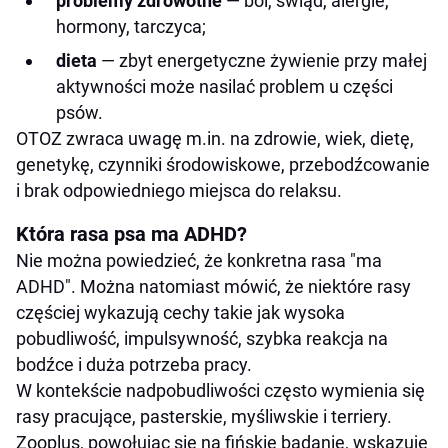
problemy zdrowotne
— ból, świąd, alergie,
hormony, tarczyca;
dieta
— zbyt energetyczne żywienie przy małej
aktywności może nasilać problem u części
psów.
OTOZ zwraca uwagę m.in. na zdrowie, wiek, dietę,
genetykę, czynniki środowiskowe, przebodźcowanie
i brak odpowiedniego miejsca do relaksu.
Która rasa psa ma ADHD?
Nie można powiedzieć, że konkretna rasa "ma
ADHD". Można natomiast mówić, że niektóre rasy
częściej wykazują cechy takie jak wysoka
pobudliwość, impulsywność, szybka reakcja na
bodźce i duża potrzeba pracy.
W kontekście nadpobudliwości często wymienia się
rasy pracujące, pasterskie, myśliwskie i terriery.
Zooplus, powołując się na fińskie badanie, wskazuje