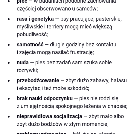
płeć
— w badaniach podobne zachowania
częściej obserwowano u samców;
rasa i genetyka
— psy pracujące, pasterskie,
myśliwskie i terriery mogą mieć większą
pobudliwość;
samotność
— długie godziny bez kontaktu
i zajęcia mogą nasilać frustrację;
nuda
— pies bez zadań sam szuka sobie
rozrywki;
przebodźcowanie
— zbyt dużo zabawy, hałasu
i ekscytacji też może szkodzić;
brak nauki odpoczynku
— pies nie rodzi się
z umiejętnością spokojnego leżenia w chaosie;
nieprawidłowa socjalizacja
— zbyt mało albo
zbyt dużo bodźców w złym momencie;