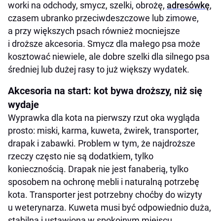
worki na odchody, smycz, szelki, obrożę,
adresówkę
,
czasem ubranko przeciwdeszczowe lub zimowe,
a przy większych psach również mocniejsze
i droższe akcesoria. Smycz dla małego psa może
kosztować niewiele, ale dobre szelki dla silnego psa
średniej lub dużej rasy to już większy wydatek.
Akcesoria na start: kot bywa droższy, niż się
wydaje
Wyprawka dla kota na pierwszy rzut oka wygląda
prosto: miski, karma, kuweta, żwirek, transporter,
drapak i zabawki. Problem w tym, że najdroższe
rzeczy często nie są dodatkiem, tylko
koniecznością. Drapak nie jest fanaberią, tylko
sposobem na ochronę mebli i naturalną potrzebę
kota. Transporter jest potrzebny choćby do wizyty
u weterynarza. Kuweta musi być odpowiednio duża,
stabilna i ustawiona w spokojnym miejscu.