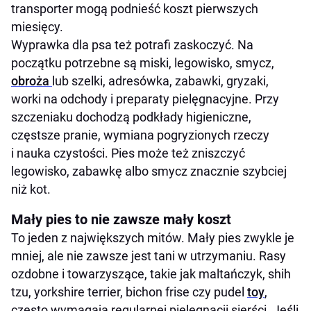
transporter mogą podnieść koszt pierwszych
miesięcy.
Wyprawka dla psa też potrafi zaskoczyć. Na
początku potrzebne są miski, legowisko, smycz,
obroża
lub szelki, adresówka, zabawki, gryzaki,
worki na odchody i preparaty pielęgnacyjne. Przy
szczeniaku dochodzą podkłady higieniczne,
częstsze pranie, wymiana pogryzionych rzeczy
i nauka czystości. Pies może też zniszczyć
legowisko, zabawkę albo smycz znacznie szybciej
niż kot.
Mały pies to nie zawsze mały koszt
To jeden z największych mitów. Mały pies zwykle je
mniej, ale nie zawsze jest tani w utrzymaniu. Rasy
ozdobne i towarzyszące, takie jak maltańczyk, shih
tzu, yorkshire terrier, bichon frise czy pudel
toy
,
często wymagają regularnej pielęgnacji sierści. Jeśli