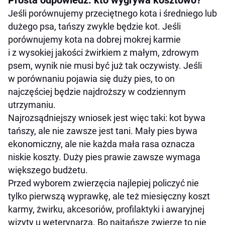
Prosta odpowiedź: kto wygrywa kosztowo?
Jeśli porównujemy przeciętnego kota i średniego lub
dużego psa, tańszy zwykle będzie kot. Jeśli
porównujemy kota na dobrej mokrej karmie
i z wysokiej jakości żwirkiem z małym, zdrowym
psem, wynik nie musi być już tak oczywisty. Jeśli
w porównaniu pojawia się duży pies, to on
najczęściej będzie najdroższy w codziennym
utrzymaniu.
Najrozsądniejszy wniosek jest więc taki: kot bywa
tańszy, ale nie zawsze jest tani. Mały pies bywa
ekonomiczny, ale nie każda mała rasa oznacza
niskie koszty. Duży pies prawie zawsze wymaga
większego budżetu.
Przed wyborem zwierzęcia najlepiej policzyć nie
tylko pierwszą wyprawkę, ale też miesięczny koszt
karmy, żwirku, akcesoriów, profilaktyki i awaryjnej
wizyty u weterynarza. Bo najtańsze zwierzę to nie